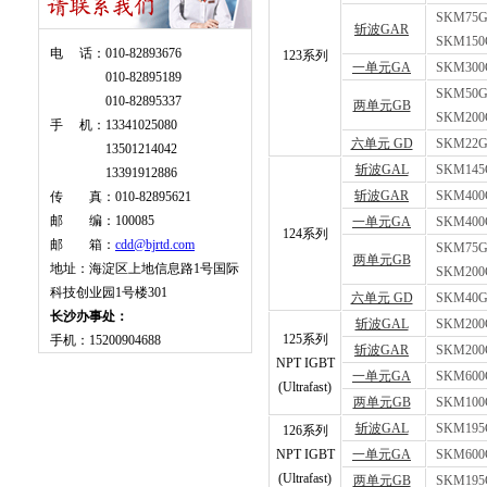
SKM75G
斩波GAR
SKM150
电 话：010-82893676
123系列
一单元GA
SKM300
010-82895189
SKM50G
010-82895337
两单元GB
SKM200
手 机：13341025080
六单元 GD
SKM22G
13501214042
斩波GAL
SKM145
13391912886
斩波GAR
SKM400
传 真：010-82895621
邮 编：100085
一单元GA
SKM400
124系列
邮 箱：
cdd@bjrtd.com
SKM75G
两单元GB
地址：海淀区上地信息路1号国际
SKM200
科技创业园1号楼301
六单元 GD
SKM40G
长沙办事处：
斩波GAL
SKM200
125系列
手机：15200904688
斩波GAR
SKM200
NPT IGBT
一单元GA
SKM600
(Ultrafast)
两单元GB
SKM100
斩波GAL
SKM195
126系列
NPT IGBT
一单元GA
SKM600
(Ultrafast)
两单元GB
SKM195