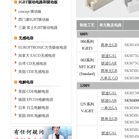
IGBT驱动电路和驱动板
concept 驱动板
西门康IGBT驱动板
制造工艺
单元数及电路
三菱 富士IGBT驱动电路
600V
无感电容
066系列
两单元GB
SKM145
EUROPTRONIC方壳吸收电容
IGBT3
加拿大 EACO无感电容
斩波GAL
SKM75G
063系列
斩波GAR
SKM75G
台湾 CD无感电容
NPT IGBT
两单元GB
SKM50G
美国 CDE无感电容
(Standard)
六单元 GD
SKM100
电解电容
1200V
美国 CDE电解电容
斩波GAL
SKM150
德国 EPCOS电解电容
斩波GAR
SKM400
12V系列
日本 日立电解电容
一单元GA
SKM300
V-IGBT
SKM50G
英国 BHC电解电容
两单元GB
SKM150
SKM50G
斩波GAL
SKM145