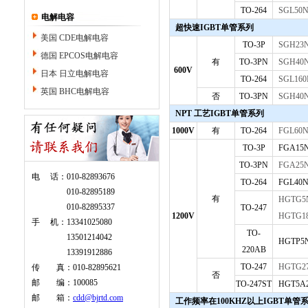
TO-264
SGL50
电解电容
超快速IGBT单管系列
美国 CDE电解电容
TO-3P
SGH23
德国 EPCOS电解电容
有
TO-3PN
SGH40
600V
日本 日立电解电容
TO-264
SGL16
英国 BHC电解电容
否
TO-3PN
SGH40
NPT 工艺IGBT单管系列
1000V
有
TO-264
FGL60
TO-3P
FGA15
TO-3PN
FGA25
电 话：010-82893676
TO-264
FGL40
010-82895189
有
HGTG5
010-82895337
TO-247
1200V
HGTG1
手 机：13341025080
TO-
13501214042
HGTP5
220AB
13391912886
TO-247
HGTG2
传 真：010-82895621
否
邮 编：100085
TO-247ST
HGT5A
邮 箱：
cdd@bjrtd.com
工作频率在100KHZ以上IGBT单管