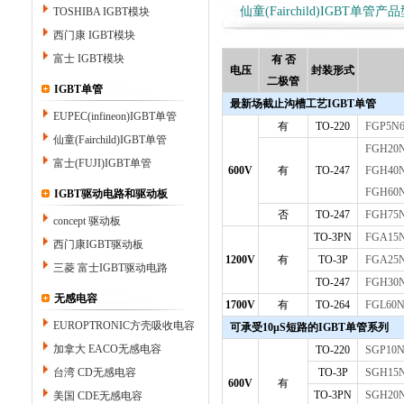
仙童(Fairchild)IGBT单管
TOSHIBA IGBT模块
西门康 IGBT模块
富士 IGBT模块
有 否
电压
封装形式
二极管
IGBT单管
最新场截止沟槽工艺IGBT单管
EUPEC(infineon)IGBT单管
有
TO-220
FGP5N
仙童(Fairchild)IGBT单管
FGH20
富士(FUJI)IGBT单管
600V
有
TO-247
FGH40
FGH60
IGBT驱动电路和驱动板
否
TO-247
FGH75
concept 驱动板
TO-3PN
FGA15
西门康IGBT驱动板
1200V
有
TO-3P
FGA25
三菱 富士IGBT驱动电路
TO-247
FGH30
无感电容
1700V
有
TO-264
FGL60N
EUROPTRONIC方壳吸收电容
可承受10μS短路的IGBT单管系列
加拿大 EACO无感电容
TO-220
SGP10
台湾 CD无感电容
TO-3P
SGH15
600V
有
TO-3PN
SGH20
美国 CDE无感电容